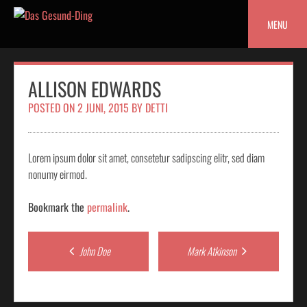
Skip
to
MENU
content
ALLISON EDWARDS
POSTED ON
2 JUNI, 2015
BY
DETTI
Lorem ipsum dolor sit amet, consetetur sadipscing elitr, sed diam
nonumy eirmod.
Bookmark the
permalink
.
Post
John Doe
Mark Atkinson
navigation