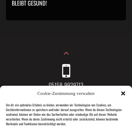
BLEIBT GESUND!
05158-9929713
Cookie-Zustimmung verwalten
Um dir ein optimales Erlebnis zu bieten, verwenden wir Technologien wie Cookies, um
Geräteinformationen zu speichern und/oder darauf zuzugreifen. Wenn du diesen Technologien
Dorfstraße 13, 31787 Hameln
zustimmst, können wir Daten wie das Surfverhalten oder eindeutige IDs auf dieser Website
verarbeiten. Wenn du deine Zustimmung nicht erteilst oder zurückziehst, können bestimmte
Merkmale und Funktionen beeinträchtigt werden.