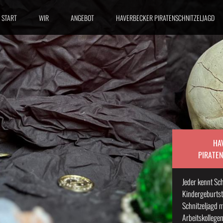
START
WIR
ANGEBOT
HAVERBECKER PIRATENSCHNITZELJAGD
HA
PIRATE
Jeder kennt Sch
Kindergeburtst
Schnitzeljagd 
Arbeitskollege