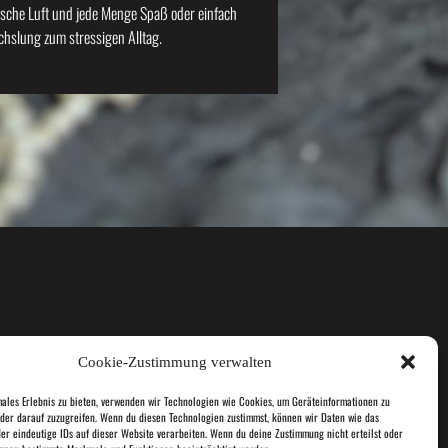
rische Luft und jede Menge Spaß oder einfach
chslung zum stressigen Alltag.
Cookie-Zustimmung verwalten
males Erlebnis zu bieten, verwenden wir Technologien wie Cookies, um Geräteinformationen zu
info@das-gesund-ding.de
der darauf zuzugreifen. Wenn du diesen Technologien zustimmst, können wir Daten wie das
der eindeutige IDs auf dieser Website verarbeiten. Wenn du deine Zustimmung nicht erteilst oder