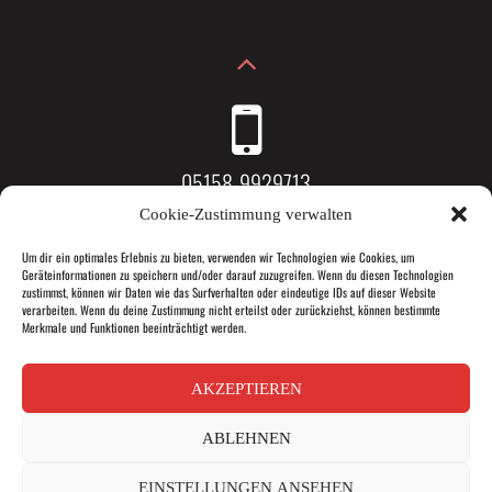
05158-9929713
Cookie-Zustimmung verwalten
Um dir ein optimales Erlebnis zu bieten, verwenden wir Technologien wie Cookies, um
Geräteinformationen zu speichern und/oder darauf zuzugreifen. Wenn du diesen Technologien
Dorfstraße 13, 31787 Hameln
zustimmst, können wir Daten wie das Surfverhalten oder eindeutige IDs auf dieser Website
verarbeiten. Wenn du deine Zustimmung nicht erteilst oder zurückziehst, können bestimmte
Merkmale und Funktionen beeinträchtigt werden.
AKZEPTIEREN
info@das-gesund-ding.de
ABLEHNEN
EINSTELLUNGEN ANSEHEN