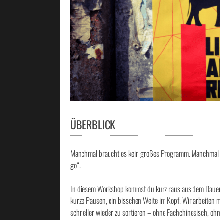
ÜBERBLICK
Manchmal braucht es kein großes Programm. Manchmal brau
go“.
In diesem Workshop kommst du kurz raus aus dem Dauerfeu
kurze Pausen, ein bisschen Weite im Kopf. Wir arbeiten mi
schneller wieder zu sortieren – ohne Fachchinesisch, oh