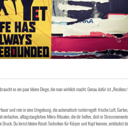
cht es ein paar kleine Dinge, die man wirklich macht. Genau dafür ist „Resilienz 
er und rein in eine Umgebung, die automatisch runterregelt: frische Luft, Garten
t einfachen, alltagstauglichen Mikro-Ritualen, die dir helfen, dich in Stressmoment
ne Druck. Du lernst kleine Reset-Techniken für Körper und Kopf kennen, entdeckst d