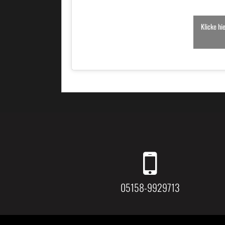
Klicke hi
05158-9929713