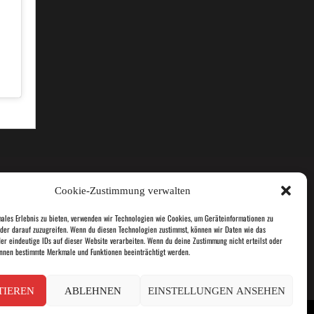
Cookie-Zustimmung verwalten
males Erlebnis zu bieten, verwenden wir Technologien wie Cookies, um Geräteinformationen zu
der darauf zuzugreifen. Wenn du diesen Technologien zustimmst, können wir Daten wie das
der eindeutige IDs auf dieser Website verarbeiten. Wenn du deine Zustimmung nicht erteilst oder
önnen bestimmte Merkmale und Funktionen beeinträchtigt werden.
info@das-gesund-ding.de
TIEREN
ABLEHNEN
EINSTELLUNGEN ANSEHEN