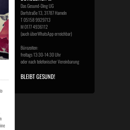
Das Gesund-Ding UG
Dorfstraße 13, 31787 Hameln
T 05158 9929713
M 0177 4936112
(auch überWhatsApp erreichbar)
Bürozeiten:
freitags 13:30-14:30 Uhr
oder nach telefonischer Vereinbarung
BLEIBT GESUND!
to
,
en
eine