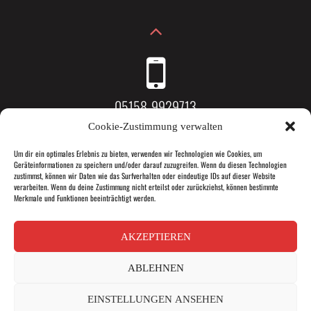
05158-9929713
Cookie-Zustimmung verwalten
Um dir ein optimales Erlebnis zu bieten, verwenden wir Technologien wie Cookies, um
Geräteinformationen zu speichern und/oder darauf zuzugreifen. Wenn du diesen Technologien
Dorfstraße 13, 31787 Hameln
zustimmst, können wir Daten wie das Surfverhalten oder eindeutige IDs auf dieser Website
verarbeiten. Wenn du deine Zustimmung nicht erteilst oder zurückziehst, können bestimmte
Merkmale und Funktionen beeinträchtigt werden.
AKZEPTIEREN
info@das-gesund-ding.de
ABLEHNEN
EINSTELLUNGEN ANSEHEN