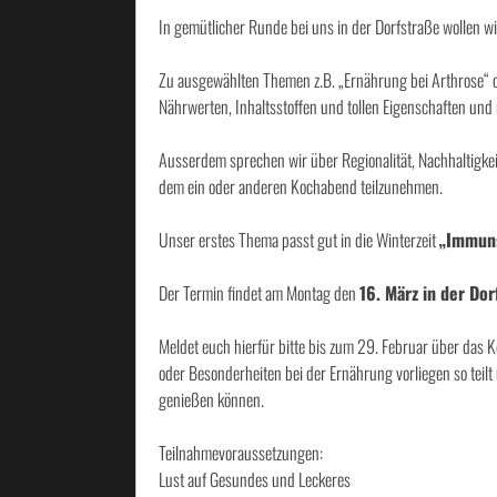
In gemütlicher Runde bei uns in der Dorfstraße wollen wi
Zu ausgewählten Themen z.B. „Ernährung bei Arthrose“ o
Nährwerten, Inhaltsstoffen und tollen Eigenschaften und
Ausserdem sprechen wir über Regionalität, Nachhaltigke
dem ein oder anderen Kochabend teilzunehmen.
Unser erstes Thema passt gut in die Winterzeit
„Immuns
Der Termin findet am Montag den
16. März in der Do
Meldet euch hierfür bitte bis zum 29. Februar über das K
oder Besonderheiten bei der Ernährung vorliegen so teilt
genießen können.
Teilnahmevoraussetzungen:
Lust auf Gesundes und Leckeres