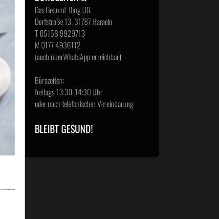
Das Gesund-Ding UG
Dorfstraße 13, 31787 Hameln
T 05158 9929713
M 0177 4936112
(auch überWhatsApp erreichbar)
Bürozeiten:
freitags 13:30-14:30 Uhr
oder nach telefonischer Vereinbarung
BLEIBT GESUND!